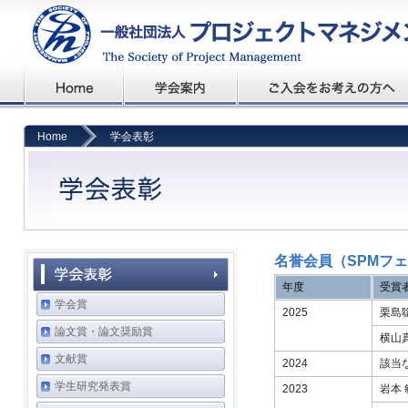
Home
学会表彰
名誉会員（SPMフ
年度
受賞
学会賞
2025
栗島
論文賞・論文奨励賞
横山
文献賞
2024
該当
学生研究発表賞
2023
岩本 