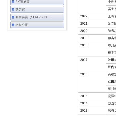
PM実施賞
中島 
冨士 
功労賞
2022
上嶋 
名誉会員（SPMフェロー）
2021
足立
名誉会長
2020
該当
2019
藤吉
2018
布川
橋本
2017
神田
堀内
2016
高根
仁田
細川
2015
是澤
2014
該当
2013
該当